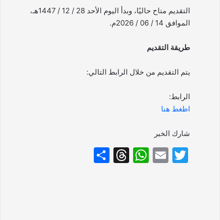
التقديم متاح حاليًا، وبدأ اليوم الأحد 28 / 12 / 1447هـ،
الموافق 14 / 06 / 2026م.
طريقة التقديم
يتم التقديم من خلال الرابط التالي:
الرابط:
اظغط هنا
شارك الخبر
S
T
W
E
T
h
hr
h
m
w
ar
e
at
ai
itt
e
a
s
l
er
d
A