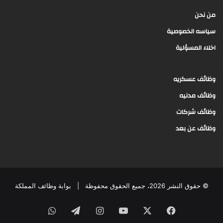
من نحن
سياسه الخصوصية
اخلاء المسؤلية
وظائف عسكريه
وظائف مدنيه
وظائف شركات
وظائف عن بعد
© حقوق النشر 2026، جميع الحقوق محفوظة |
بوابة وظائف المملكة
فيسبوك
‫X
‫YouTube
انستقرام
تيلقرام
واتساب