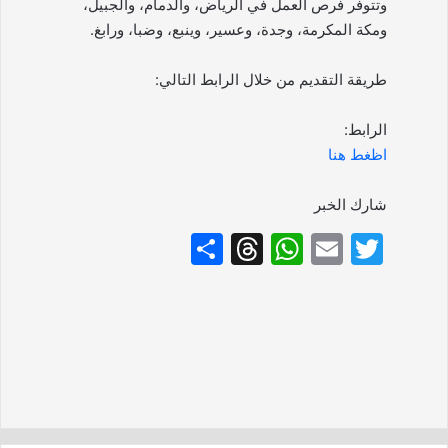
وتتوفر فرص العمل في الرياض، والدمام، والجبيل،
ومكة المكرمة، وجدة، وعسير، وينبع، وضبا، ورابغ.
طريقة التقديم من خلال الرابط التالي:
الرابط:
اظغط هنا
شارك الخبر
S
T
W
E
T
h
hr
h
m
w
ar
e
at
ai
itt
e
a
s
l
er
d
A
s
p
p