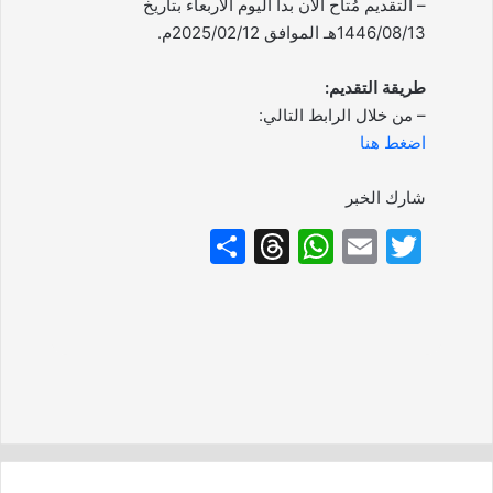
– التقديم مُتاح الآن بدأ اليوم الأربعاء بتاريخ
1446/08/13هـ الموافق 2025/02/12م.
طريقة التقديم:
– من خلال الرابط التالي:
اضغط هنا
شارك الخبر
S
T
W
E
T
h
hr
h
m
w
ar
e
at
ai
itt
e
a
s
l
er
d
A
s
p
p