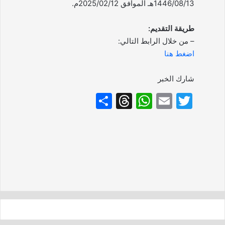
1446/08/13هـ الموافق 2025/02/12م.
طريقة التقديم:
– من خلال الرابط التالي:
اضغط هنا
شارك الخبر
S
T
W
E
T
h
hr
h
m
w
ar
e
at
ai
itt
e
a
s
l
er
d
A
s
p
p