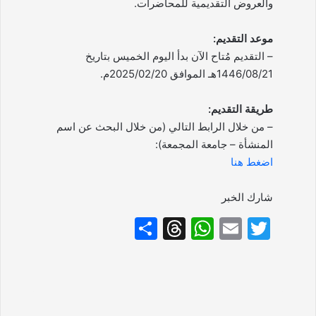
والعروض التقديمية للمحاضرات.
موعد التقديم:
– التقديم مُتاح الآن بدأ اليوم الخميس بتاريخ
1446/08/21هـ الموافق 2025/02/20م.
طريقة التقديم:
– من خلال الرابط التالي (من خلال البحث عن اسم
المنشأة – جامعة المجمعة):
اضغط هنا
شارك الخبر
S
T
W
E
T
h
hr
h
m
w
ar
e
at
ai
itt
e
a
s
l
er