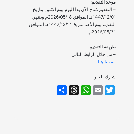
موعد التقديم:
– التقديم مُتاح الآن بدأ اليوم يوم الإثنين بتاريخ
1447/12/01هـ الموافق 2026/05/18م وينتهي
التقديم يوم الأحد بتاريخ 1447/12/14هـ الموافق
2026/05/31م.
طريقة التقديم:
– من خلال الرابط التالي:
اضغط هنا
شارك الخبر
S
T
W
E
T
h
hr
h
m
w
ar
e
at
ai
itt
e
a
s
l
er
d
A