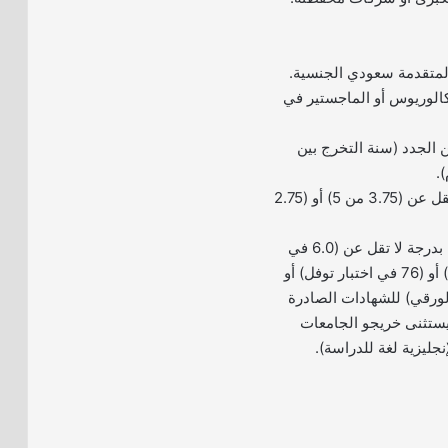
المتقدمة سعودي الجنسية.
الوريوس أو الماجستير في
 الجدد (سنة التخرج بين
– المعدل التراكمي لا يقل عن (3.75 من 5) أو (2.75
– إجادة اللغة الإنجليزية بدرجة لا تقل عن (6.0 في
اختبار آيلتس الأكاديمي) أو (76 في اختبار توفل) أو
ل الورقي) للشهادات الصادرة
بعده (يستثنى خريجو الجامعات
نجليزية لغة للدراسة).