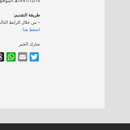
1447/12/15هـ الموافق 2026/06/01م.
طريقة التقديم:
– من خلال الرابط التال
اضغط هنا
شارك الخبر
W
E
T
h
m
w
at
ai
itt
s
l
er
A
p
p