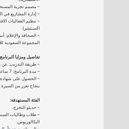
– مصمم تجربة المستخ
– إدارة المشاريع في ا
– تنظيم الفعاليات الاف
اكسنتشر).
– الصحافة والإعلام: أس
المجموعة السعودية للأب
تفاصيل ومزايا البرنامج:
– طريقة التدريب: عن بع
– مدة البرنامج: 7 ساعات لكل تجربة.
– الحصول على شهادة إت
بنجاح تعزز من السيرة ال
الفئة المستهدفة:
– حديثو التخرج.
– طلاب وطالبات السنة
البكالوريوس.
– الموظفون حديثاً وال