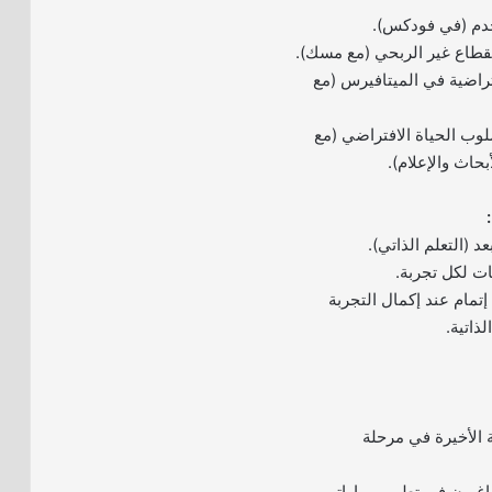
دم (في فودكس).
لقطاع غير الربحي (مع مسك).
تراضية في الميتافيرس (مع
لوب الحياة الافتراضي (مع
حاث والإعلام).
د (التعلم الذاتي).
مام عند إكمال التجربة
ذاتية.
 الأخيرة في مرحلة
راغبون في تطوير مهاراتهم