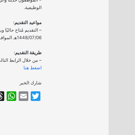
الوظيفية.
مواعيد التقديم:
– التقديم مُتاح حاليًا وي
1448/07/06هـ الموافق 2026/12/15م.
طريقة التقديم:
– من خلال الرابط التال
اضغط هنا
شارك الخبر
W
E
T
h
m
w
at
ai
itt
s
l
er
A