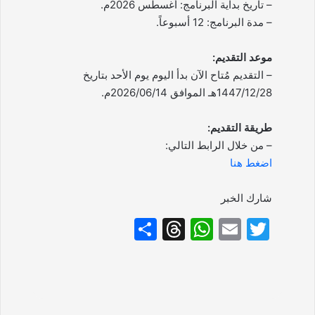
– تاريخ بداية البرنامج: أغسطس 2026م.
– مدة البرنامج: 12 أسبوعاً.
موعد التقديم:
– التقديم مُتاح الآن بدأ اليوم يوم الأحد بتاريخ
1447/12/28هـ الموافق 2026/06/14م.
طريقة التقديم:
– من خلال الرابط التالي:
اضغط هنا
شارك الخبر
S
T
W
E
T
h
hr
h
m
w
ar
e
at
ai
itt
e
a
s
l
er