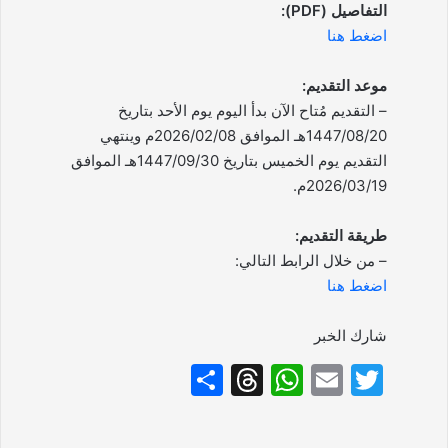
التفاصيل (PDF):
اضغط هنا
موعد التقديم:
– التقديم مُتاح الآن بدأ اليوم يوم الأحد بتاريخ
1447/08/20هـ الموافق 2026/02/08م وينتهي
التقديم يوم الخميس بتاريخ 1447/09/30هـ الموافق
2026/03/19م.
طريقة التقديم:
– من خلال الرابط التالي:
اضغط هنا
شارك الخبر
S
T
W
E
T
h
hr
h
m
w
ar
e
at
ai
itt