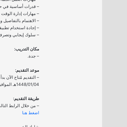
– قدرات أساسية في حل
– مهارات إدارة الوقت و
– الاهتمام بالتفاصيل وا
– إجادة استخدام تطبي
– سلوك إيجابي وتصرف
مكان التدريب:
– جدة.
موعد التقديم:
– التقديم مُتاح الآن بدأ
1448/01/04هـ الموافق 2026/06/19م.
طريقة التقديم:
– من خلال الرابط التال
اضغط هنا
شارك الخبر