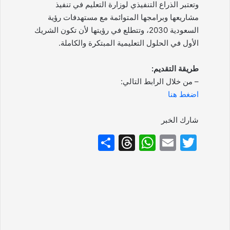
وتعتبر الذراع التنفيذي لوزارة التعليم في تنفيذ
مشاريعها وبرامجها المتوائمة مع مستهدفات رؤية
السعودية 2030، وتتطلع في رؤيتها لأن تكون الشريك
الأول في الحلول التعليمية المبتكرة والكاملة.
طريقة التقديم:
– من خلال الرابط التالي:
اضغط هنا
شارك الخبر
S
T
W
E
T
h
hr
h
m
w
ar
e
at
ai
itt
e
a
s
l
er
d
A
s
p