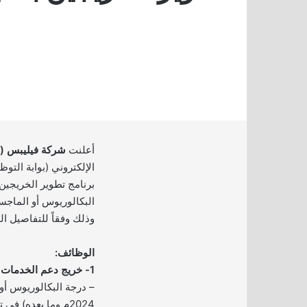
أعلنت
شركة فيليبس (Philips)
الإلكتروني (بوابة التو
برنامج تطوير الخريجين
البكالوريوس أو الماج
وذلك وفقاً للتفاصيل ال
الوظائف:
1- خريج دعم الخدمات العامة:
– درجة البكالوريوس أو
2024م وما بعده) ف