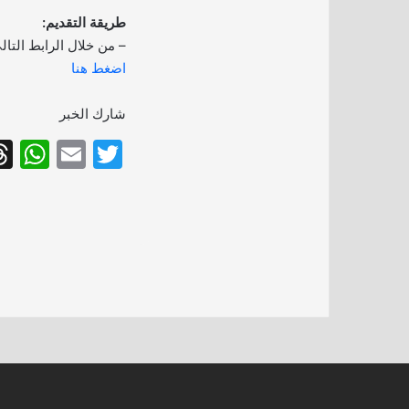
طريقة التقديم:
– من خلال الرابط التال
اضغط هنا
شارك الخبر
W
E
T
h
m
w
at
ai
itt
s
l
er
A
p
p