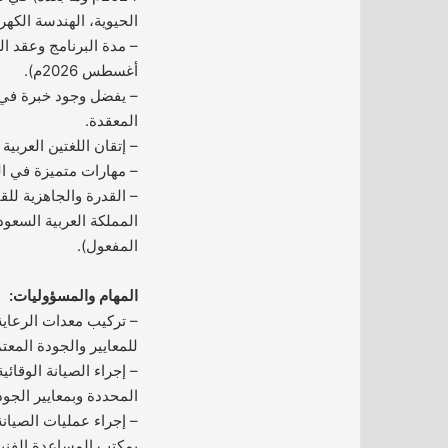
الحيوية، الهندسة الكهربا
– مدة البرنامج وعقد ال
أغسطس 2026م).
– يفضل وجود خبرة في ص
المعقدة.
– إتقان اللغتين العربية و
– مهارات متميزة في ال
– القدرة والجاهزية لل
المملكة العربية السعو
المفعول).
المهام والمسؤوليات:
– تركيب معدات الرعاية 
للمعايير والجودة المعت
– إجراء الصيانة الوقائ
المحددة وبمعايير الجود
– إجراء عمليات الصيانة
بمكتب المساعدة الفنية