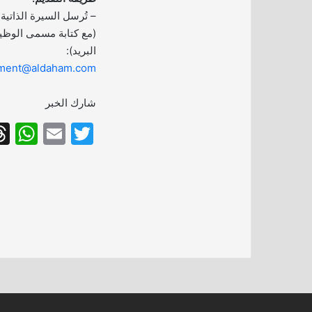
– تُرسل السيرة الذاتية 
(مع كتابة مسمى الوظي
البريد):
tment@aldaham.com
شارك الخبر
W
E
T
h
m
w
at
ai
itt
s
l
er
A
p
p