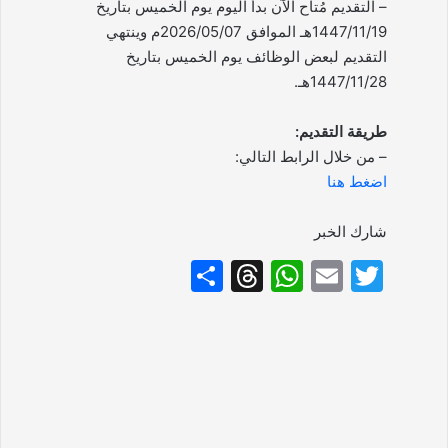
– التقديم مُتاح الآن بدأ اليوم يوم الخميس بتاريخ
1447/11/19هـ الموافق 2026/05/07م وينتهي
التقديم لبعض الوظائف يوم الخميس بتاريخ
1447/11/28هـ.
طريقة التقديم:
– من خلال الرابط التالي:
اضغط هنا
شارك الخبر
S
T
W
E
T
h
hr
h
m
w
ar
e
at
ai
itt
e
a
s
l
er
d
A
s
p