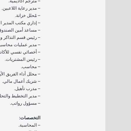
– مترجم أكاديمية.
– مدير رعاية اللاعبين.
– مُحلل خزانة.
– إداري مكتب المدير ا
– مساعد أمين الصندوق
– رئيس قسم التذاكر و
– مدير عمليات محاسبي
– أخصائي نفسي للأكادي
– رئيس المشتريات.
– محاسب.
– محلل أداء الفريق الأ
– شريك أعمال مالي.
– مدرب تأهيل.
– مدير التخطيط والتحل
– مسؤول رواتب.
التخصصات:
– المحاسبة.