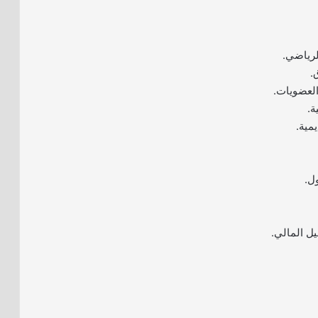
لرياضي.
.
العضويات.
ة.
مية.
ول.
يل المالي.