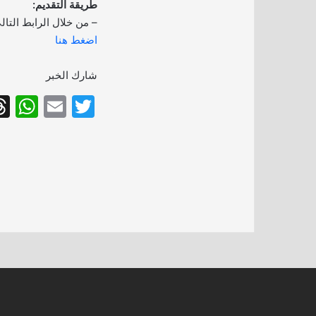
طريقة التقديم:
– من خلال الرابط التال
اضغط هنا
شارك الخبر
W
E
T
h
m
w
at
ai
itt
s
l
er
A
p
p