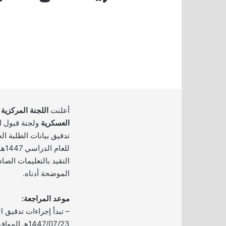
أعلنت
اللجنة المركزية
العسكرية
ولجنة قبول ا
تدقيق بيانات الطلبة ا
للع
التقيد بالتعليمات الصا
الموضحة أدناه.
موعد المراجعة:
– تبدأ إجراءات تدقيق الب
1447/07/23هـ الموافق 2026/01/12م.