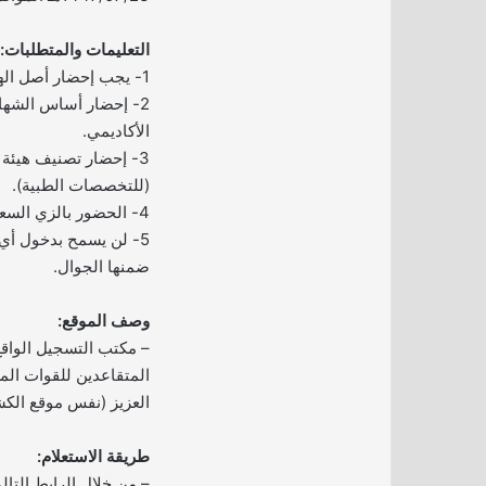
التعليمات والمتطلبات:
1- يجب إحضار أصل الهوية الوطنية.
2- إحضار أساس الشها
الأكاديمي.
3- إحضار تصنيف هيئة
(للتخصصات الطبية).
4- الحضور بالزي السعودي أو بالزي الرياضي.
5- لن يسمح بدخول أي
ضمنها الجوال.
وصف الموقع:
– مكتب التسجيل الوا
المتقاعدين للقوات ال
العزيز (نفس موقع الكش
طريقة الاستعلام:
– من خلال الرابط التال