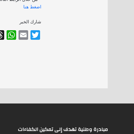
اضغط هنا
شارك الخبر
W
E
T
h
m
w
at
ai
itt
s
l
er
A
p
p
مبادرة وطنية تهدف إلى تمكين الكفاءات