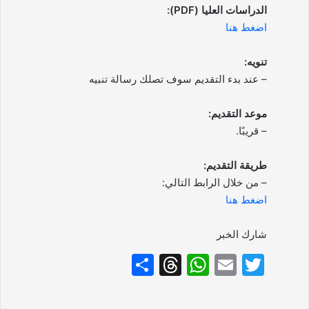
الدراسات العليا (PDF):
اضغط هنا
تنويه:
– عند بدء التقديم سوف تصلك رسالة تنبيه
موعد التقديم:
– قريبًا.
طريقة التقديم:
– من خلال الرابط التالي:
اضغط هنا
شارك الخبر
S
T
W
E
T
h
hr
h
m
w
ar
e
at
ai
itt