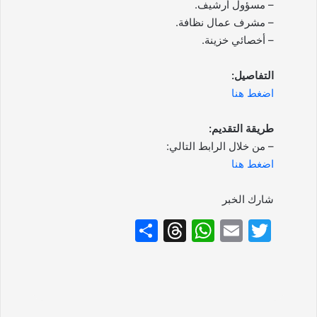
– مسؤول أرشيف.
– مشرف عمال نظافة.
– أخصائي خزينة.
التفاصيل:
اضغط هنا
طريقة التقديم:
– من خلال الرابط التالي:
اضغط هنا
شارك الخبر
S
T
W
E
T
h
hr
h
m
w
ar
e
at
ai
itt
e
a
s
l
er