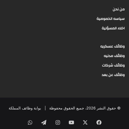
من نحن
سياسه الخصوصية
اخلاء المسؤلية
وظائف عسكريه
وظائف مدنيه
وظائف شركات
وظائف عن بعد
© حقوق النشر 2026، جميع الحقوق محفوظة |
بوابة وظائف المملكة
فيسبوك
‫X
‫YouTube
انستقرام
تيلقرام
واتساب