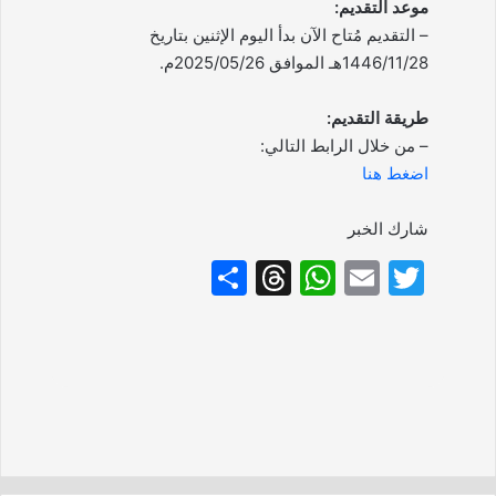
موعد التقديم:
– التقديم مُتاح الآن بدأ اليوم الإثنين بتاريخ
1446/11/28هـ الموافق 2025/05/26م.
طريقة التقديم:
– من خلال الرابط التالي:
اضغط هنا
شارك الخبر
S
T
W
E
T
h
hr
h
m
w
ar
e
at
ai
itt
e
a
s
l
er
d
A
s
p
p