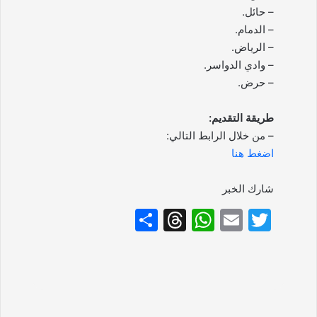
– حائل.
– الدمام.
– الرياض.
– وادي الدواسر.
– حرض.
طريقة التقديم:
– من خلال الرابط التالي:
اضغط هنا
شارك الخبر
S
T
W
E
T
h
hr
h
m
w
ar
e
at
ai
itt
e
a
s
l
er
d
A