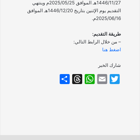
1446/11/27هـ الموافق 2025/05/25م وينتهي
التقديم يوم الإثنين بتاريخ 1446/12/20هـ الموافق
2025/06/16م.
طريقة التقديم:
– من خلال الرابط التالي:
اضغط هنا
شارك الخبر
S
T
W
E
T
h
hr
h
m
w
ar
e
at
ai
itt
e
a
s
l
er
d
A
s
p
p