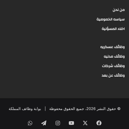
من نحن
سياسه الخصوصية
اخلاء المسؤلية
وظائف عسكريه
وظائف مدنيه
وظائف شركات
وظائف عن بعد
© حقوق النشر 2026، جميع الحقوق محفوظة |
بوابة وظائف المملكة
فيسبوك
‫X
‫YouTube
انستقرام
تيلقرام
واتساب