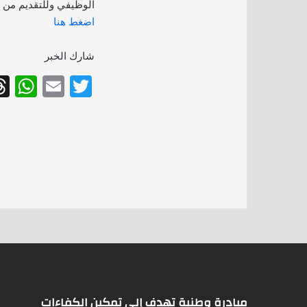
الوظيفي وللتقديم من خل
اضغط هنا
شارك الخبر
W
E
T
h
m
w
at
ai
itt
s
l
er
A
p
p
مبادرة وطنية تهدف إلى تمكين الكفاءات