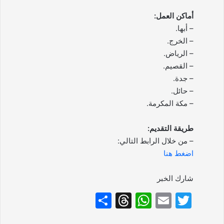
أماكن العمل:
– أبها.
– الخرج.
– الرياض.
– القصيم.
– جدة.
– حائل.
– مكة المكرمة.
طريقة التقديم:
– من خلال الرابط التالي:
اضغط هنا
شارك الخبر
S
T
W
E
T
h
hr
h
m
w