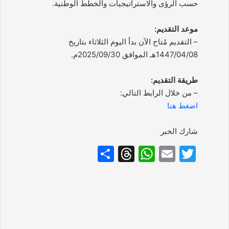
حسب الرؤى والاستراتيجيات والخطط الوطنية.
موعد التقديم:
– التقديم مُتاح الآن بدأ اليوم الثلاثاء بتاريخ
1447/04/08هـ الموافق 2025/09/30م.
طريقة التقديم:
– من خلال الرابط التالي:
اضغط هنا
شارك الخبر
S
T
W
E
T
h
hr
h
m
w
ar
e
at
ai
itt
e
a
s
l
er
d
A