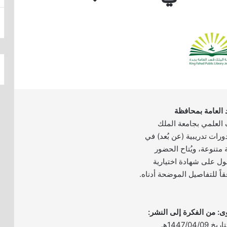
 العامة بمحافظة
 العلمي بجامعة الملك
دالعزيز عن إقامة 9 دورات تدريبية (عن بُعد) في
 متنوعة، ويُتاح الحضور
صول على شهادة اختيارية
اً للتفاصيل الموضحة أدناه.
– الموعد: يوم الأربعاء بتاريخ 1447/04/09هـ