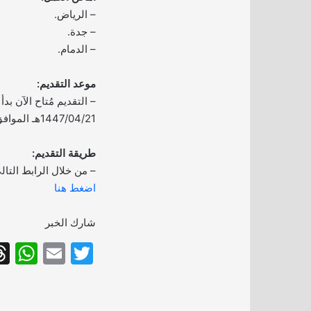
– الرياض.
– جدة.
– الدمام.
موعد التقديم:
– التقديم مُتاح الآن بدأ 
1447/04/21هـ الموافق 2025/10/13م.
طريقة التقديم:
– من خلال الرابط التال
اضغط هنا
شارك الخبر
W
E
T
h
m
w
at
ai
itt