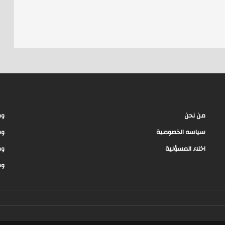
e
a
d
s
من نحن
وظ
سياسه الخصوصية
وظ
اخلاء المسؤلية
وظ
وظ