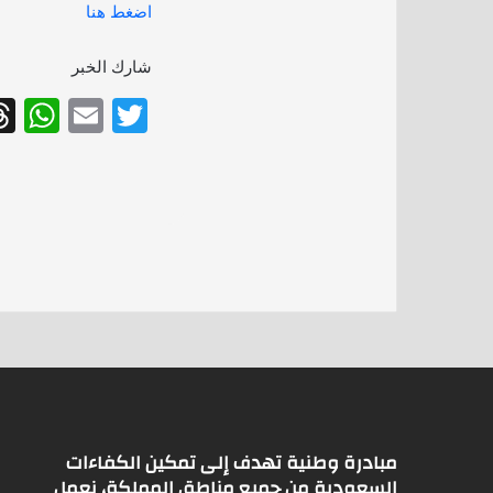
اضغط هنا
شارك الخبر
W
E
T
h
m
w
at
ai
itt
s
l
er
A
p
p
مبادرة وطنية تهدف إلى تمكين الكفاءات
السعودية من جميع مناطق المملكة، نعمل