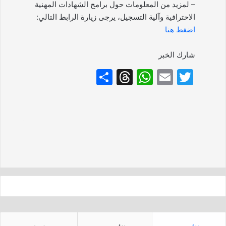
– لمزيد من المعلومات حول برامج الشهادات المهنية
الاحترافية وآلية التسجيل، يرجى زيارة الرابط التالي:
اضغط هنا
شارك الخبر
S
T
W
E
T
h
hr
h
m
w
ar
e
at
ai
itt
e
a
s
l
er
d
A
s
p
p