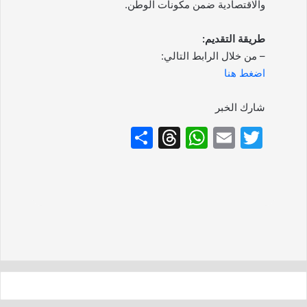
والاقتصادية ضمن مكونات الوطن.
طريقة التقديم:
– من خلال الرابط التالي:
اضغط هنا
شارك الخبر
S
T
W
E
T
h
hr
h
m
w
ar
e
at
ai
itt
e
a
s
l
er
d
A
s
p
p