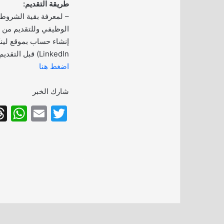
طريقة التقديم:
– لمعرفة بقية الشروط
الوظيفي وللتقديم من خ
إنشاء حساب بموقع لين
LinkedIn) قبل التقديم على الوظيفة):
اضغط هنا
شارك الخبر
W
E
T
h
m
w
at
ai
itt
s
l
er
A
p
p