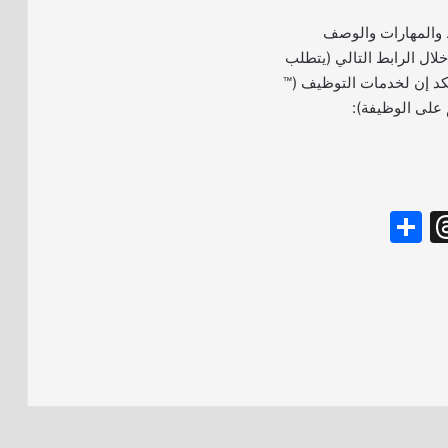
 والمهارات والوصف
لال الرابط التالي (يتطلب
كد إن لخدمات التوظيف (™
S
T
h
hr
ar
e
e
a
d
s