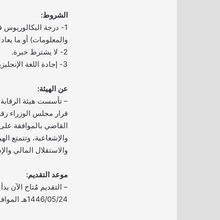
الشروط:
1- درجة البكالوريوس
والمعلومات) أو ما يعادل
2- لا يشترط خبرة.
3- إجادة اللغة الإنجليزية.
عن الهيئة:
– تأسست هيئة الرقابة 
القاضي بالموافقة على ت
والإشعاعية، وتتمتع الهي
والاستقلال المالي والإد
موعد التقديم:
– التقديم مُتاح الآن بدأ ا
1446/05/24هـ الموافق 2024/11/26م.