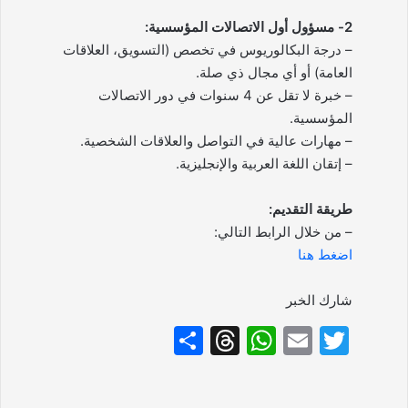
2- مسؤول أول الاتصالات المؤسسية:
– درجة البكالوريوس في تخصص (التسويق، العلاقات
العامة) أو أي مجال ذي صلة.
– خبرة لا تقل عن 4 سنوات في دور الاتصالات
المؤسسية.
– مهارات عالية في التواصل والعلاقات الشخصية.
– إتقان اللغة العربية والإنجليزية.
طريقة التقديم:
– من خلال الرابط التالي:
اضغط هنا
شارك الخبر
S
T
W
E
T
h
hr
h
m
w
ar
e
at
ai
itt