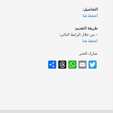
التفاصيل:
اضغط هنا
طريقة التقديم:
– من خلال الرابط التالي:
اضغط هنا
شارك الخبر
S
T
W
E
T
h
hr
h
m
w
ar
e
at
ai
itt
e
a
s
l
er
d
A
s
p
p