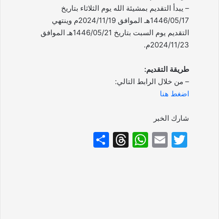
– يبدأ التقديم بمشيئة الله يوم الثلاثاء بتاريخ
1446/05/17هـ الموافق 2024/11/19م وينتهي
التقديم يوم السبت بتاريخ 1446/05/21هـ الموافق
2024/11/23م.
طريقة التقديم:
– من خلال الرابط التالي:
اضغط هنا
شارك الخبر
S
T
W
E
T
h
hr
h
m
w
ar
e
at
ai
itt
e
a
s
l
er
d
A
s
p