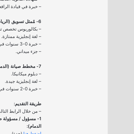
– خبرة في قيادة الرافع
6- مُمثل تسويق (الرياض):
– بكالوريوس تخصص ت
– لغة إنجليزية ممتازة.
– خبرة 0-3 سنوات في المجال.
– جزء ميداني.
7- مخطط صيانة (الدمام):
– دبلوم ميكانيكا.
– لغة إنجليزية جيدة.
– خبرة 0-2 سنوات في المجال.
طريقة التقديم:
– من خلال الرابط التال
1- مسؤول / مسؤولة ص
الدمام):
اضغط هنا
(جدة)