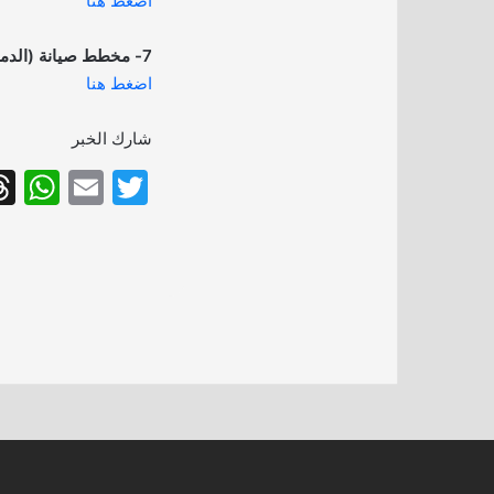
اضغط هنا
7- مخطط صيانة (الدمام):
اضغط هنا
شارك الخبر
W
E
T
h
m
w
at
ai
itt
s
l
er
A
p
p