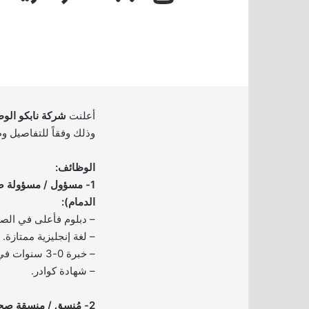
أعلنت
شركة نابكو الوط
وذلك وفقاً للتفاصيل وط
الوظائف:
1- مسؤول / مسؤولة ص
الدمام):
– دبلوم فأعلى في الصح
– لغة إنجليزية ممتازة.
– خبرة 0-3 سنوات في المجال.
– شهادة كوادر.
2- مُنسق / منسقة صحة وسلامة (جدة):