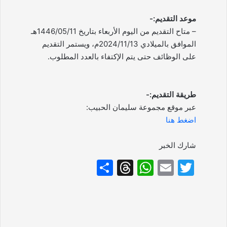
موعد التقديم:-
– متاح التقديم من اليوم الأربعاء بتاريخ 1446/05/11هـ
الموافق بالميلادي 2024/11/13م، ويستمر التقديم
على الوظائف حتى يتم الإكتفاء بالعدد المطلوب.
طريقة التقديم:-
عبر موقع مجموعة سليمان الحبيب:
اضغط هنا
شارك الخبر
S
T
W
E
T
h
hr
h
m
w
ar
e
at
ai
itt
e
a
s
l
er