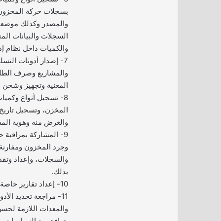
بسجلات حركة المخزون و
والمصدر وكذلك موضعها
السجلات والبيانات المتع
والكميات داخل نظام إد
7- إصدار أذونات التسل
والمشاريع وصرف الطلب
المعنية وتجهيز وشحن ا
8- تسجيل أنواع وكميا
المخزن، وتسجيل تاري
والغرض منه وهوية المس
9- المشاركة بمراقبة 
وجرد المخزون ومقارنة 
والسجلات، وإعداد وتقد
بذلك.
10- إعداد تقارير خاصة بالمخزون.
11- مراجعة تحديد الأ
والمعدات اللازمة لحسن 
يتوافق مع السياسات وا