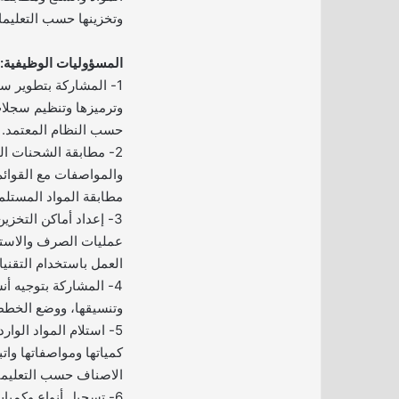
وتخزينها حسب التعليما
المسؤوليات الوظيفية:
1- المشاركة بتطوير 
وترميزها وتنظيم سجلا
حسب النظام المعتمد.
2- مطابقة الشحنات ا
والمواصفات مع القوائم
مطابقة المواد المستلم
3- إعداد أماكن التخزي
عمليات الصرف والاستل
العمل باستخدام التقنيا
4- المشاركة بتوجيه أ
وتنسيقها، ووضع الخطط ا
5- استلام المواد الوا
كمياتها ومواصفاتها وات
الاصناف حسب التعليما
6- تسجيل أنواع وكميا