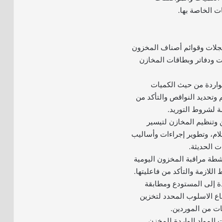
ت الخاصة بها.
سجلات وقوائم أصناف المخزون
ت ودفاتر وبطاقات المخازن
لواردة من حيث الكميات
 وتحديد النواقص والتأكد من
ة لشروط التوريد.
ن وتنظيم المخازن لتيسير
ام، وتطوير إجراءات وأساليب
ت الحديثة.
نشطة مراقبة المخزون اليومية
للازمة والتأكد من فاعليتها.
ردة إلى المستودع ومطابقة
باع الاسلوب المحدد لتخزين
ت من الموردين.
ت المواد الواردة للمخزن