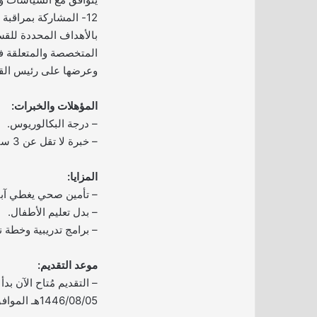
12- المشاركة بمراقبة 
بالأهداف المحددة للقسم
المتخصصة والمتعلقة ف
وعرضها على رئيس الق
المؤهلات والخبرات:
– درجة البكالوريوس.
– خبرة لا تقل عن 3 سنوات في مجال ذات صلة.
المزايا:
– تأمين صحي يغطي آبا
– بدل تعليم الأطفال.
– برامج تدريبية وخطة ن
موعد التقديم:
– التقديم مُتاح الآن بدأ ا
1446/08/05هـ الموافق 2025/02/04م.