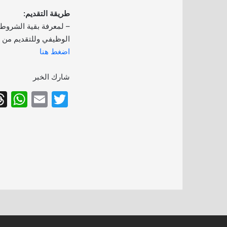
طريقة التقديم:
– لمعرفة بقية الشروط
الوظيفي وللتقديم من خل
اضغط هنا
شارك الخبر
W
E
T
h
m
w
at
ai
itt
s
l
er
A
p
p