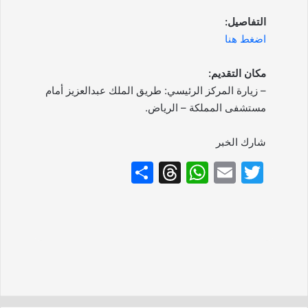
التفاصيل:
اضغط هنا
مكان التقديم:
– زيارة المركز الرئيسي: طريق الملك عبدالعزيز أمام
مستشفى المملكة – الرياض.
شارك الخبر
S
T
W
E
T
h
hr
h
m
w
ar
e
at
ai
itt
e
a
s
l
er
d
A
s
p
p