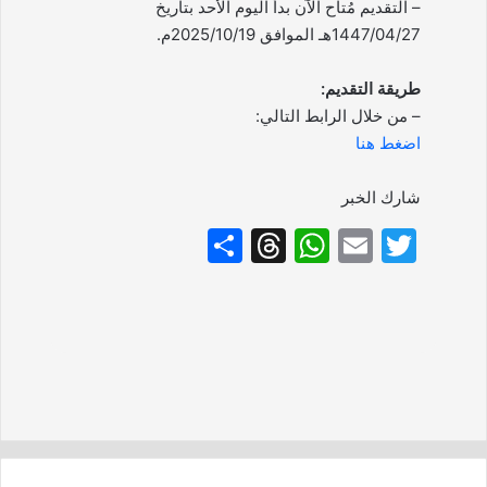
– التقديم مُتاح الآن بدأ اليوم الأحد بتاريخ
1447/04/27هـ الموافق 2025/10/19م.
طريقة التقديم:
– من خلال الرابط التالي:
اضغط هنا
شارك الخبر
S
T
W
E
T
h
hr
h
m
w
ar
e
at
ai
itt
e
a
s
l
er
d
A
s
p
p