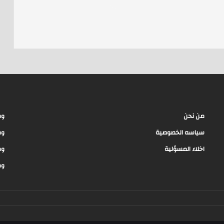
e
a
d
s
من نحن
وظ
سياسه الخصوصية
وظ
اخلاء المسؤلية
وظ
وظ