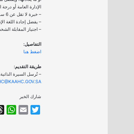
الإدارة العامة أو درجة
– خبرة لا تقل عن 6 سنوات في نفس المجال.
– يفضل إجادة اللغة الإنج
– اجتياز المقابلة الشخ
التفاصيل:
اضغط هنا
طريقة التقديم:
– تُرسل السيرة الذاتية 
HC@KAAHC.GOV.SA
شارك الخبر
W
E
T
h
m
w
at
ai
itt