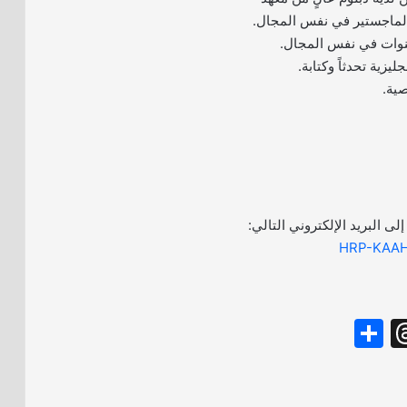
 الماجستير في نفس المجال.
ليزية تحدثاً وكتابة.
صية.
إلى البريد الإلكتروني التالي:
HRP-KAA
S
T
h
hr
ar
e