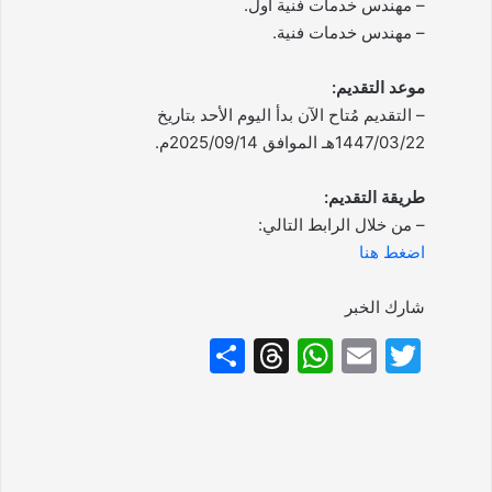
– مهندس خدمات فنية أول.
– مهندس خدمات فنية.
موعد التقديم:
– التقديم مُتاح الآن بدأ اليوم الأحد بتاريخ
1447/03/22هـ الموافق 2025/09/14م.
طريقة التقديم:
– من خلال الرابط التالي:
اضغط هنا
شارك الخبر
S
T
W
E
T
h
hr
h
m
w
ar
e
at
ai
itt
e
a
s
l
er