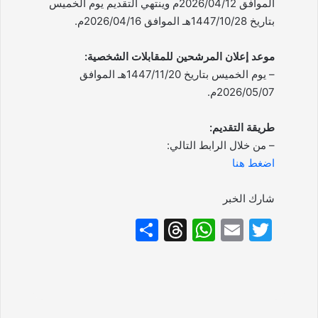
الموافق 2026/04/12م وينتهي التقديم يوم الخميس
بتاريخ 1447/10/28هـ الموافق 2026/04/16م.
موعد إعلان المرشحين للمقابلات الشخصية:
– يوم الخميس بتاريخ 1447/11/20هـ الموافق
2026/05/07م.
طريقة التقديم:
– من خلال الرابط التالي:
اضغط هنا
شارك الخبر
S
T
W
E
T
h
hr
h
m
w
ar
e
at
ai
itt
e
a
s
l
er