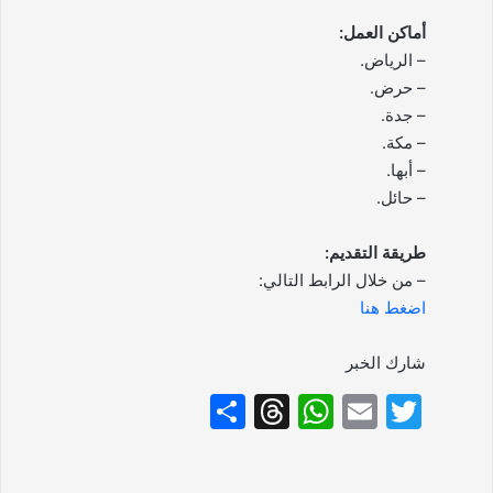
أماكن العمل:
– الرياض.
– حرض.
– جدة.
– مكة.
– أبها.
– حائل.
طريقة التقديم:
– من خلال الرابط التالي:
اضغط هنا
شارك الخبر
S
T
W
E
T
h
hr
h
m
w
ar
e
at
ai
itt