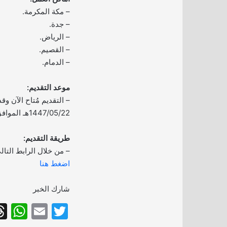
– مكة المكرمة.
– جدة.
– الرياض.
– القصيم.
– الدمام.
موعد التقديم:
– التقديم مُتاح الآن وق
1447/05/22هـ الموافق 2025/11/13م.
طريقة التقديم:
– من خلال الرابط التال
اضغط هنا
شارك الخبر
W
E
T