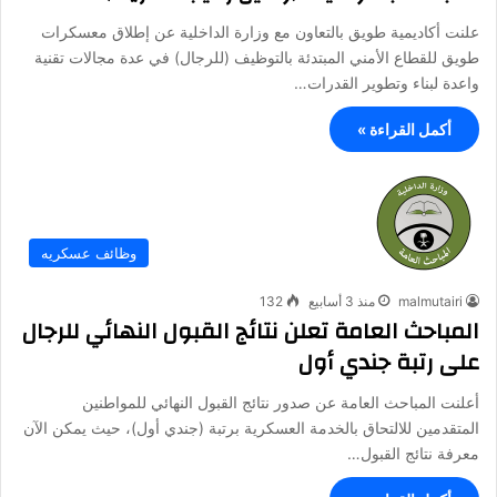
علنت أكاديمية طويق بالتعاون مع وزارة الداخلية عن إطلاق معسكرات
طويق للقطاع الأمني المبتدئة بالتوظيف (للرجال) في عدة مجالات تقنية
واعدة لبناء وتطوير القدرات…
أكمل القراءة »
وظائف عسكريه
malmutairi
منذ 3 أسابيع
132
المباحث العامة تعلن نتائج القبول النهائي للرجال
على رتبة جندي أول
أعلنت المباحث العامة عن صدور نتائج القبول النهائي للمواطنين
المتقدمين للالتحاق بالخدمة العسكرية برتبة (جندي أول)، حيث يمكن الآن
معرفة نتائج القبول…