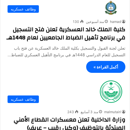
وظائف عسكريه
hamad
منذ أسبوعين
130
كلية الملك خالد العسكرية تعلن فتح التسجيل
في برنامج تأهيل الضباط الجامعيين لعام 1448هـ
تعلن لجنة القبول والتسجيل بكلية الملك خالد العسكرية عن فتح باب
التسجيل للعام الدراسي 1448هـ في برنامج التأهيل العسكري للضباط…
أكمل القراءة »
وظائف عسكريه
malmutairi
منذ 3 أسابيع
243
وزارة الداخلية تعلن معسكرات القطاع الأمني
المبتدئة بالتوظيف (وكيل رقيب – عريف)