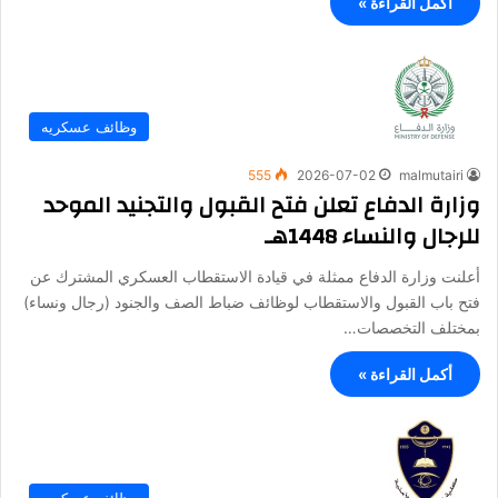
أكمل القراءة »
وظائف عسكريه
555
2026-07-02
malmutairi
وزارة الدفاع تعلن فتح القبول والتجنيد الموحد
للرجال والنساء 1448هـ
أعلنت وزارة الدفاع ممثلة في قيادة الاستقطاب العسكري المشترك عن
فتح باب القبول والاستقطاب لوظائف ضباط الصف والجنود (رجال ونساء)
بمختلف التخصصات…
أكمل القراءة »